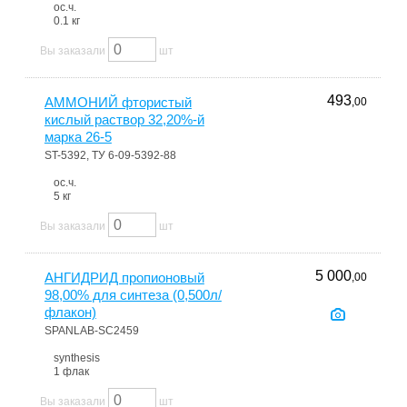
ос.ч.
0.1 кг
Вы заказали
шт
493
АММОНИЙ фтористый
,00
кислый раствор 32,20%-й
марка 26-5
ST-5392, ТУ 6-09-5392-88
ос.ч.
5 кг
Вы заказали
шт
5 000
АНГИДРИД пропионовый
,00
98,00% для синтеза (0,500л/
флакон)
SPANLAB-SC2459
synthesis
1 флак
Вы заказали
шт