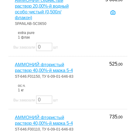
АММОНИЙ сернистый
,00
раствор 20,00%-й водный
особо чистый (0,500л/
флакон)
SPANLAB-SC0650
extra pure
1 флак
Вы заказали
шт
525
АММОНИЙ фтористый
,00
раствор 40,00%-й марка 5-4
ST-646.F01150, ТУ 6-09-01-646-83
ос.ч.
1 кг
Вы заказали
шт
735
АММОНИЙ фтористый
,00
раствор 40,00%-й марка 5-4
ST-646.F00110, ТУ 6-09-01-646-83