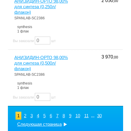
2 050
АНИЗИДИН-ОРТО 98,00%
,00
для синтеза (0,250л/
флакон)
SPANLAB-SC2386
synthesis
1 флак
Вы заказали
шт
3 970
АНИЗИДИН-ОРТО 98,00%
,00
для синтеза (0,500л/
флакон)
SPANLAB-SC2386
synthesis
1 флак
Вы заказали
шт
1
2
3
4
5
6
7
8
9
10
11
...
30
Следующая страница