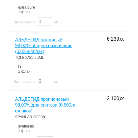
extra pure
1 флак
Вы заказали
шт
6 239
АЛЬДЕГИД масляный
,00
98,00% общего назначения
(0.025л/флак)
TCI-B0751-25ML
l.r.
1 флак
Вы заказали
шт
2 100
АЛЬДЕГИД пропионовый
,00
98,00% для синтеза (0,500л/
флакон)
SPANLAB-SC0381
synthesis
1 флак