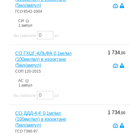
(5мл/ампул)
ГСО 8542-2004
СИ
1 ампул
Вы заказали
шт
1 734
СО ГХЦГ-АЛЬФА 0,1мг/мл
,00
(100мкг/мл) в изооктане
(5мл/ампул)
СОП 120-2015
АС
1 ампул
Вы заказали
шт
1 734
СО ДДД-4,4' 0,1мг/мл
,00
(100мкг/мл) в изооктане
(5мл/ампул)
ГСО 7386-97