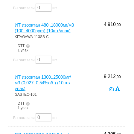
Вы заказали
шт
4 910
ИТ изооктан 480..18000мг/м3
,00
(100..4000ppm) (10шт/упак)
KITAGAWA-113SB-C
DTT
1 упак
Вы заказали
шт
9 212
ИТ изооктан 1300..25000мг/
,00
м3 (0,027..0,54%об.) (10шт/
упак)
GASTEC-101
DTT
1 упак
Вы заказали
шт