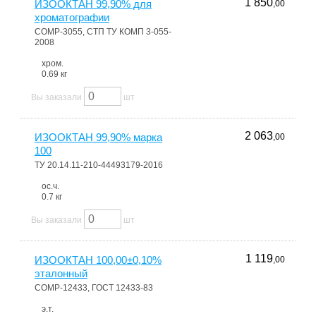
1 850
ИЗООКТАН 99,90% для
,00
хроматографии
COMP-3055, СТП ТУ КОМП 3-055-
2008
хром.
0.69 кг
Вы заказали
шт
2 063
ИЗООКТАН 99,90% марка
,00
100
ТУ 20.14.11-210-44493179-2016
ос.ч.
0.7 кг
Вы заказали
шт
1 119
ИЗООКТАН 100,00±0,10%
,00
эталонный
COMP-12433, ГОСТ 12433-83
э.т.