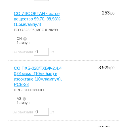
253
СО ИЗООКТАН чистое
,00
вещество 99,70..99,98%
(1,5мл/ампул)
ГСО 7323-96, МСО 0196:99
СИ
1 ампул
Вы заказали
шт
8 925
СО ПХБ-028/ТХБФ-2,4,4'
,00
0,01мг/мл (10мкг/мл) в
изооктане (10мл/ампул),
PCB-28
DRE-L20002800IO
AS
1 ампул
Вы заказали
шт