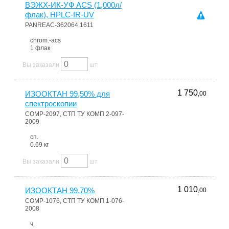
ВЭЖХ-ИК-УФ ACS (1,000л/
флак), HPLC-IR-UV
PANREAC-362064.1611
chrom.-acs
1 флак
Вы заказали
шт
1 750
ИЗООКТАН 99,50% для
,00
спектроскопии
COMP-2097, СТП ТУ КОМП 2-097-
2009
сп.
0.69 кг
Вы заказали
шт
1 010
ИЗООКТАН 99,70%
,00
COMP-1076, СТП ТУ КОМП 1-076-
2008
ч.