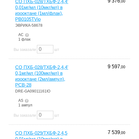
9 376
СО ПХБ-028/ТХБФ-2,4,4'
,00
0,01мг/мл (10мкг/мл) в
изооктане (1мл/флак),
PB0105TVio
ЭВРИКА-58678
АС
1 флак
Вы заказали
шт
9 597
СО ПХБ-028/ТХБФ-2,4,4'
,00
0,1мг/мл (100мкг/мл) в
изооктане (2мл/ампул),
PCB-28
DRE-GA09011161IO
AS
1 ампул
Вы заказали
шт
7 539
СО ПХБ-029/ТХБФ-2,4,5
,00
0,01мг/мл (10мкг/мл) в