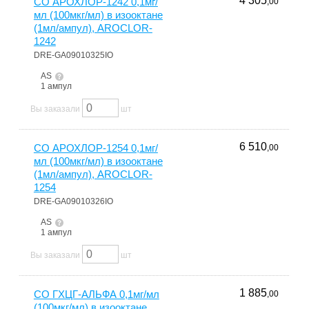
4 305
СО АРОХЛОР-1242 0,1мг/
,00
мл (100мкг/мл) в изооктане
(1мл/ампул), AROCLOR-
1242
DRE-GA09010325IO
AS
1 ампул
Вы заказали
шт
6 510
СО АРОХЛОР-1254 0,1мг/
,00
мл (100мкг/мл) в изооктане
(1мл/ампул), AROCLOR-
1254
DRE-GA09010326IO
AS
1 ампул
Вы заказали
шт
1 885
СО ГХЦГ-АЛЬФА 0,1мг/мл
,00
(100мкг/мл) в изооктане