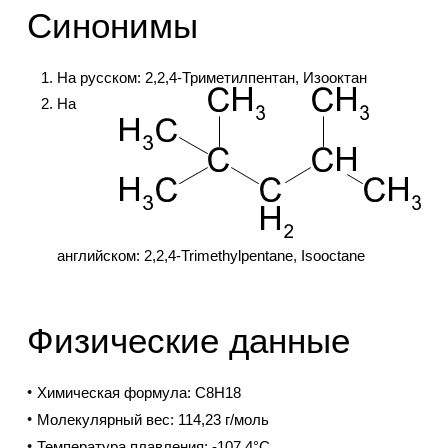
Синонимы
На русском: 2,2,4-Триметилпентан, Изооктан
На
английском: 2,2,4-Trimethylpentane, Isooctane
Физические данные
Химическая формула:
C8H18
Молекулярный вес:
114,23 г/моль
Температура плавления:
-107,4°C