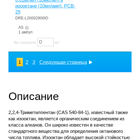
изооктане (10мл/амп), PCB-
29
DRE-L20002900IO
AS
1 ампул
Вы заказали
шт
1
2
3
Следующая страница
Описание
2,2,4-Триметилпентан (CAS 540-84-1), известный также
как изооктан, является органическим соединением из
класса алканов. Он широко известен в качестве
стандартного вещества для определения октанового
числа топлива. Изооктан обладает высокой стойкостью