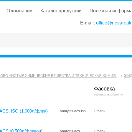
о компании
каталог продукции
полезная информ
E-mail:
office@nevareakt
СОБО ЧИСТЫЕ ХИМИЧЕСКИЕ ВЕЩЕСТВА И ТЕХНИЧЕСКАЯ ХИМИЯ:
ЖИД
Фасовка
единица измерения
CS, ISO (1,000л/флак)
analysis-acs-iso
1 флак
CS (0,500л/флакон),
analysis-acs
1 флак