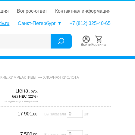
ация
вопрос-ответ
контактная информация
iv.ru
Санкт-Петербург
+7 (812) 325-40-65
Войти
Корзина
ХЛОРНАЯ КИСЛОТА
КИЕ ХИМРЕАКТИВЫ
Цена,
руб.
без НДС (22%)
за единицу измерения
17 901
,00
Вы заказали
шт
7 500
,00
Вы заказали
шт