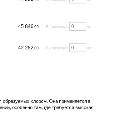
45 846
,00
Вы заказали
шт
42 282
,00
Вы заказали
шт
т, образуемых хлором. Она применяется в
ний, особенно там, где требуется высокая