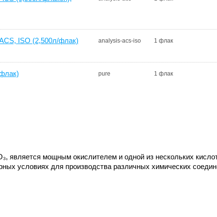
CS, ISO (2,500л/флак)
analysis-acs-iso
1 флак
флак)
pure
1 флак
₃, является мощным окислителем и одной из нескольких кисло
орных условиях для производства различных химических соедине