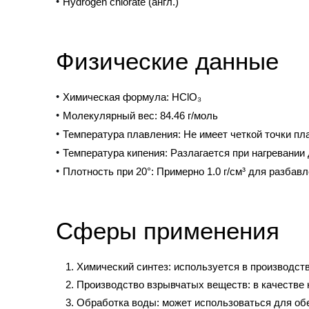
Hydrogen chlorate (англ.)
Физические данные
Химическая формула:
HClO₃
Молекулярный вес:
84.46 г/моль
Температура плавления:
Не имеет четкой точки пла
Температура кипения:
Разлагается при нагревании 
Плотность при 20°:
Примерно 1.0 г/см³ для разбав
Сферы применения
Химический синтез:
используется в производств
Производство взрывчатых веществ:
в качестве 
Обработка воды:
может использоваться для обе