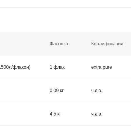
Фасовка:
Квалификация:
500л/флакон)
1 флак
extra pure
0.09 кг
ч.д.а.
4.5 кг
ч.д.а.