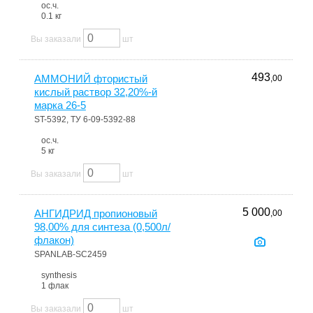
ос.ч.
0.1 кг
Вы заказали
шт
493
АММОНИЙ фтористый
,00
кислый раствор 32,20%-й
марка 26-5
ST-5392, ТУ 6-09-5392-88
ос.ч.
5 кг
Вы заказали
шт
5 000
АНГИДРИД пропионовый
,00
98,00% для синтеза (0,500л/
флакон)
SPANLAB-SC2459
synthesis
1 флак
Вы заказали
шт