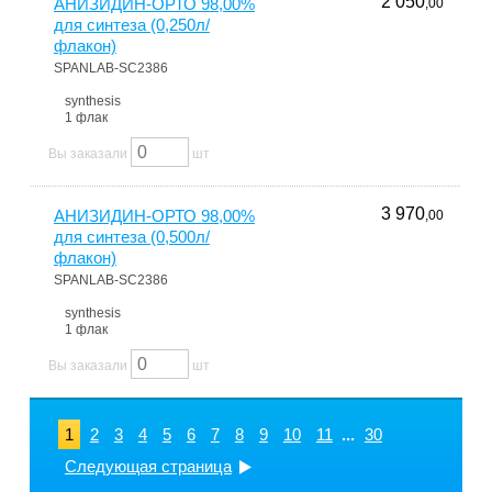
2 050
АНИЗИДИН-ОРТО 98,00%
,00
для синтеза (0,250л/
флакон)
SPANLAB-SC2386
synthesis
1 флак
Вы заказали
шт
3 970
АНИЗИДИН-ОРТО 98,00%
,00
для синтеза (0,500л/
флакон)
SPANLAB-SC2386
synthesis
1 флак
Вы заказали
шт
1
2
3
4
5
6
7
8
9
10
11
...
30
Следующая страница