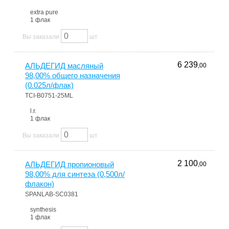
extra pure
1 флак
Вы заказали
шт
6 239
АЛЬДЕГИД масляный
,00
98,00% общего назначения
(0.025л/флак)
TCI-B0751-25ML
l.r.
1 флак
Вы заказали
шт
2 100
АЛЬДЕГИД пропионовый
,00
98,00% для синтеза (0,500л/
флакон)
SPANLAB-SC0381
synthesis
1 флак