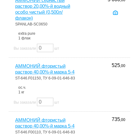
АММОНИЙ сернистый
,00
раствор 20,00%-й водный
особо чистый (0,500л/
флакон)
SPANLAB-SC0650
extra pure
1 флак
Вы заказали
шт
525
АММОНИЙ фтористый
,00
раствор 40,00%-й марка 5-4
ST-646.F01150, ТУ 6-09-01-646-83
ос.ч.
1 кг
Вы заказали
шт
735
АММОНИЙ фтористый
,00
раствор 40,00%-й марка 5-4
ST-646.F00110, ТУ 6-09-01-646-83