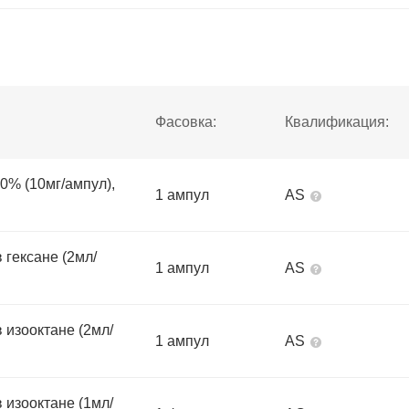
Фасовка:
Квалификация:
0% (10мг/ампул),
1 ампул
AS
 гексане (2мл/
1 ампул
AS
 изооктане (2мл/
1 ампул
AS
 изооктане (1мл/