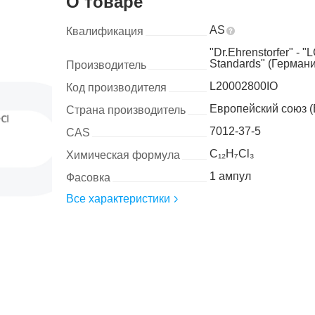
О товаре
AS
Квалификация
"Dr.Ehrenstorfer" - "
Standards" (Германи
Производитель
L20002800IO
Код производителя
Европейский союз (
Страна производитель
7012-37-5
CAS
C₁₂H₇Cl₃
Химическая формула
1 ампул
Фасовка
Все характеристики