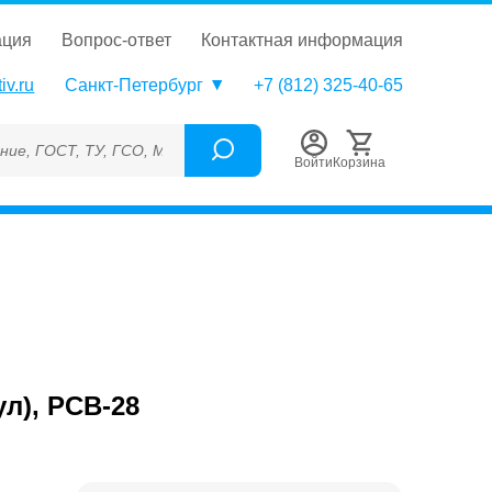
ация
вопрос-ответ
контактная информация
iv.ru
Санкт-Петербург
+7 (812) 325-40-65
Т, ТУ, ГСО, МСО, ОСО, СОП, ГРСИ, Каталожный номер (Артикул)
Войти
Корзина
ул), PCB-28