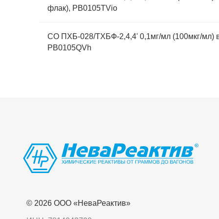
флак), PB0105TVio
СО ПХБ-028/ТХБФ-2,4,4' 0,1мг/мл (100мкг/мл) в
PB0105QVh
© 2026 OOO «НеваРеактив»