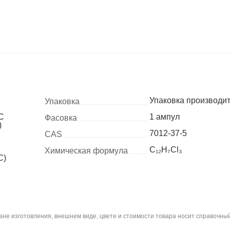
Упаковка производи
Упаковка
GC
1 ампул
Фасовка
)
7012-37-5
CAS
C₁₂H₇Cl₃
Химическая формула
С)
не изготовления, внешнем виде, цвете и стоимости товара носит справочный