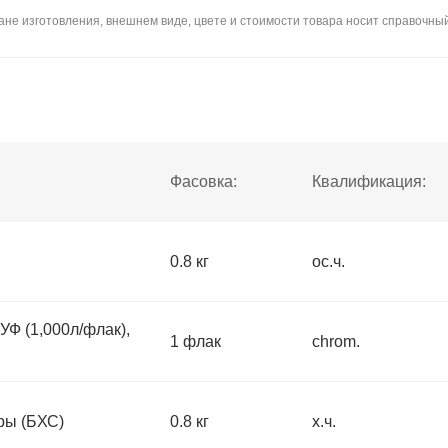
не изготовления, внешнем виде, цвете и стоимости товара носит справочный
Фасовка:
Квалификация:
0.8 кг
ос.ч.
Ф (1,000л/флак),
1 флак
chrom.
ры (БХС)
0.8 кг
х.ч.