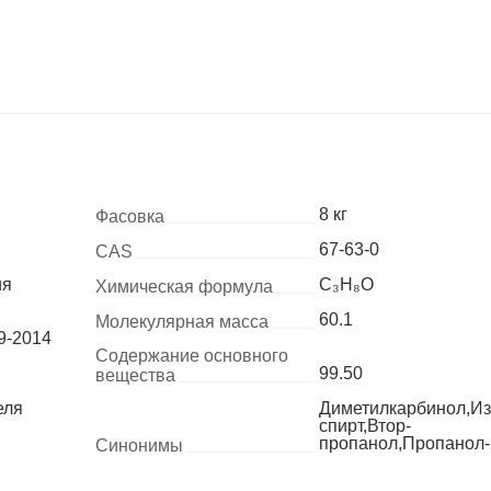
8 кг
Фасовка
67-63-0
CAS
ия
C₃H₈O
Химическая формула
60.1
Молекулярная масса
9-2014
Содержание основного
99.50
вещества
еля
Диметилкарбинол,И
спирт,Втор-
пропанол,Пропанол-
Синонимы