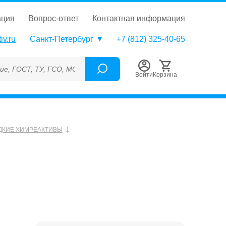
ация
вопрос-ответ
контактная информация
iv.ru
Санкт-Петербург
+7 (812) 325-40-65
Т, ТУ, ГСО, МСО, ОСО, СОП, ГРСИ, Каталожный номер (Артикул
Войти
Корзина
ДКИЕ ХИМРЕАКТИВЫ