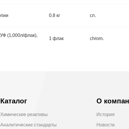
опии
0.8 кг
сп.
Ф (1,000л/флак),
1 флак
chrom.
Каталог
О компа
Химические реактивы
История
Аналитические стандарты
Новости