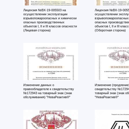
Лицензия №ВХ-19-005503 на
Лицензия №ВХ-19-0055
осуществлении эксплуатации
осуществлении эксплу
взрывопожароопасных и химически
взрывопожароопасных 
опасных производственных
опасных производстве
объектов I, II и III классов опасности
объектов I, II и III кла
(Лицевая сторона)
(Оборотная сторона)
Изменение данных о
Изменение (продление)
правообладателе к свидетельству
свидетельству №17294
№172943 на товарный знак (знак
товарный знак (знак о
обслуживания) "НеваРеактив®"
"НеваРеактив®"