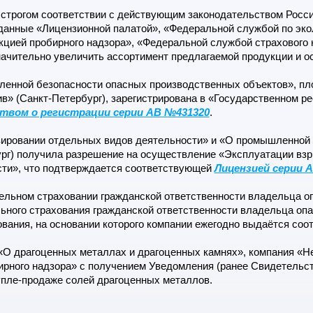
 строгом соответствии с действующим законодательством Росс
данные «Лицензионной палатой», «Федеральной службой по эко
кцией пробирного надзора», «Федеральной службой страхового 
ачительно увеличить ассортимент предлагаемой продукции и ос
енной безопасности опасных производственных объектов», пл
в» (Санкт-Петербург), зарегистрирована в «Государственном р
твом о регистрации серии АВ №431320
.
ировании отдельных видов деятельности» и «О промышленной 
ург) получила разрешение на осуществление «Эксплуатации вз
ности», что подтверждается соответствующей
Лицензией серии А
льном страховании гражданской ответственности владельца опа
ьного страхования гражданской ответственности владельца опа
ования, на основании которого компании ежегодно выдаётся со
О драгоценных металлах и драгоценных камнях», компания «Нев
рного надзора» с получением Уведомления (ранее Свидетельств
пле-продаже солей драгоценных металлов.