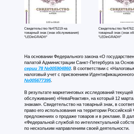
Свидетельство №475219 на
Свидетельство №4762
товарный знак (знак обслуживания)
товарный знак (знак о
"LEDinGRAD®"
"LEDinGRAD®"
На основании Федерального закона «О государствен
палатой Администрации Санкт-Петербурга за Осно
серии 78 №005904860
. В соответствии с «Налоговы
налоговый учет с присвоением Идентификационног
№005677395
.
В результате маркетинговых исследований текущей 
обслуживания) «НеваРеактив», на который 12 марта
знакам». Свидетельство на товарный знак, в соотве
право его использования на территории Российской Ф
предложениях о продаже товаров и в рекламе. В да
«Федеральной службой по интеллектуальной собстве
по нескольким направлениям своей деятельности.