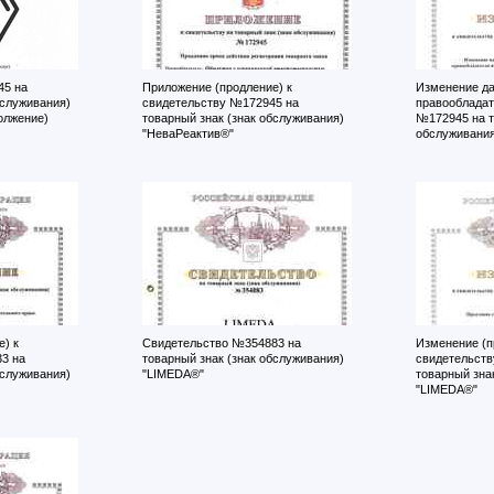
45 на
Приложение (продление) к
Изменение да
бслуживания)
свидетельству №172945 на
правообладат
олжение)
товарный знак (знак обслуживания)
№172945 на т
"НеваРеактив®"
обслуживания
) к
Свидетельство №354883 на
Изменение (п
3 на
товарный знак (знак обслуживания)
свидетельств
бслуживания)
"LIMEDA®"
товарный зна
"LIMEDA®"