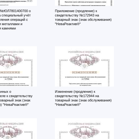
 №ЮЛ7801400700 о
Приложение (продление) к
а специальный учёт
свидетельству №172943 на
ления операций с
товарный знак (знак обслуживания)
и металлами и
"НеваРеактив®"
и камнями
нных о
Изменение (продление) к
еле к свидетельству
свидетельству №172944 на
оварный знак (знак
товарный знак (знак обслуживания)
) "НеваРеактив®"
"НеваРеактив®"