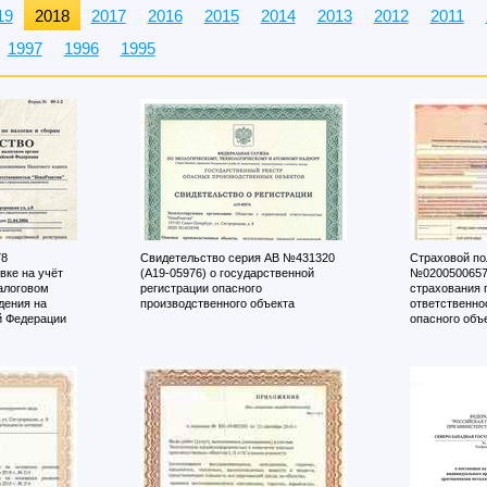
19
2018
2017
2016
2015
2014
2013
2012
2011
1997
1996
1995
78
Свидетельство серия АВ №431320
Страховой по
вке на учёт
(А19-05976) о государственной
№0200500657
алоговом
регистрации опасного
страхования 
дения на
производственного объекта
ответственно
й Федерации
опасного объ