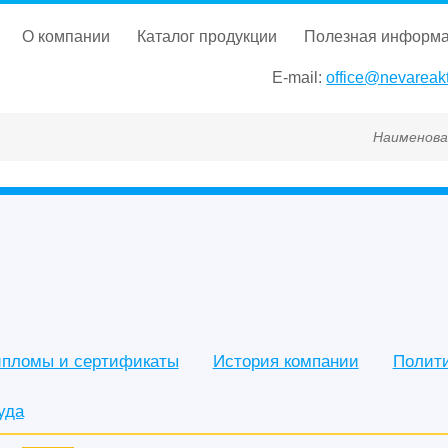
о компании
каталог продукции
полезная информ
E-mail:
office@nevareakt
Наименование, ГОСТ, ТУ,
пломы и сертификаты
История компании
Полит
уда