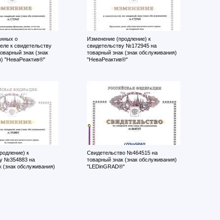
нных о
Изменение (продление) к
еле к свидетельству
свидетельству №172945 на
оварный знак (знак
товарный знак (знак обслуживания)
) "НеваРеактив®"
"НеваРеактив®"
родление) к
Свидетельство №464515 на
у №354883 на
товарный знак (знак обслуживания)
к (знак обслуживания)
"LEDinGRAD®"