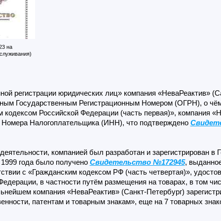
23 на
бслуживания)
ной регистрации юридических лиц» компания «НеваРеактив» (С
вным Государственным Регистрационным Номером (ОГРН), о чё
м кодексом Российской Федерации (часть первая)», компания «
о Номера Налогоплательщика (ИНН), что подтверждено
Свидете
деятельности, компанией был разработан и зарегистрирован в Г
 1999 года было получено
Свидетельство №172945
, выданно
тствии с «Гражданским кодексом РФ (часть четвертая)», удосто
едерации, в частности путём размещения на товарах, в том числ
льнейшем компания «НеваРеактив» (Санкт-Петербург) зарегист
нности, патентам и товарным знакам», еще на 7 товарных знак