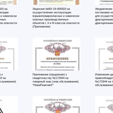
03 на
Лицензия №ВХ-19-005503 на
Уведомление
атации
осуществлении эксплуатации
постановке н
и химически
взрывопожароопасных и химически
для осуществ
нных
опасных производственных
драгоценным
ссов опасности
объектов I, II и III классов опасности
драгоценным
(Приложение)
 к
Приложение (продление) к
Изменение да
3 на
свидетельству №172944 на
правообладат
бслуживания)
товарный знак (знак обслуживания)
№172944 на т
"НеваРеактив®"
обслуживания