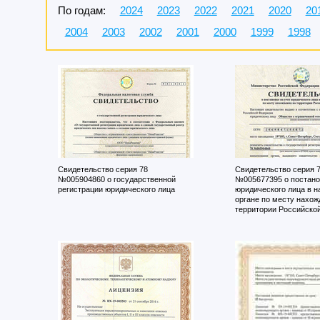
По годам:
2024
2023
2022
2021
2020
20
2004
2003
2002
2001
2000
1999
1998
Свидетельство серия 78
Свидетельство серия 
№005904860 о государственной
№005677395 о постано
регистрации юридического лица
юридического лица в н
органе по месту нахож
территории Российско