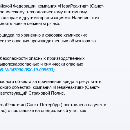
ийской Федерации, компания «НеваРеактив» (Санкт-
логическому, технологическому и атомному
надзора» и другими организациями. Наличие этих
воить новые сегменты рынка.
ощадка по хранению и фасовке химических
еестре опасных производственных объектов» за
безопасности опасных производственных
рывопожароопасных и химически опасных
В №347090 (ВХ-19-005503)
.
сного объекта за причинение вреда в результате
сного объекта», компания «НеваРеактив» (Санкт-
ответствующий Страховой Полис.
аРеактив» (Санкт-Петербург) поставлена на учет в
о) о постановке на специальный учет, как