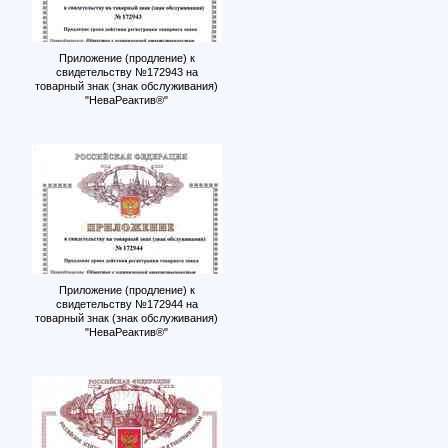
Приложение (продление) к
свидетельству №172943 на
товарный знак (знак обслуживания)
"НеваРеактив®"
Приложение (продление) к
свидетельству №172944 на
товарный знак (знак обслуживания)
"НеваРеактив®"