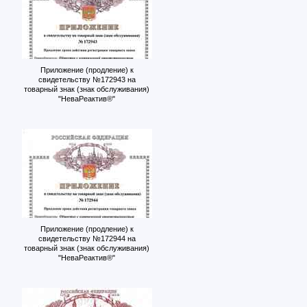
Приложение (продление) к
свидетельству №172943 на
товарный знак (знак обслуживания)
"НеваРеактив®"
Приложение (продление) к
свидетельству №172944 на
товарный знак (знак обслуживания)
"НеваРеактив®"