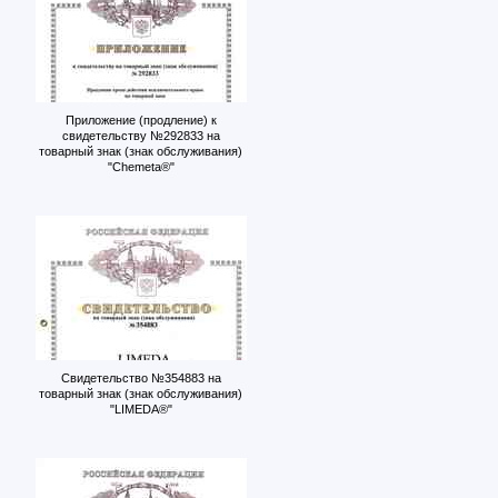
Приложение (продление) к
свидетельству №292833 на
товарный знак (знак обслуживания)
"Chemeta®"
Свидетельство №354883 на
товарный знак (знак обслуживания)
"LIMEDA®"