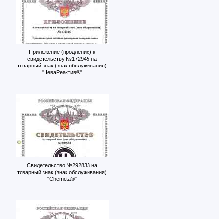
Приложение (продление) к
свидетельству №172945 на
товарный знак (знак обслуживания)
"НеваРеактив®"
Свидетельство №292833 на
товарный знак (знак обслуживания)
"Chemeta®"