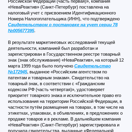
Российской Федерации (часть первая)», компания
«НеваРеактив» (Санкт-Петербург) поставлена на
налоговый учет с присвоением Идентификационного
Номера Налогоплательщика (ИНН), что подтверждено
Свидетельством о постановке на учет серии 78
№005677395
.
В результате маркетинговых исследований текущей
деятельности, компанией был разработан и
зарегистрирован в Государственном реестре товарный
знак (знак обслуживания) «НеваРеактив», на который 12
марта 1999 года было получено
Свидетельство
№172945
, выданное «Российским агентством по
патентам и товарным знакам». Свидетельство на
товарный знак, в соответствии с «Гражданским
кодексом РФ (часть четвертая)», удостоверяет
приоритет товарного знака и исключительное право его
использования на территории Российской Федерации, в
частности путём размещения на товарах, в том числе на
этикетках, упаковках, в объявлениях, в предложениях о
продаже товаров и в рекламе. В дальнейшем компания
«НеваРеактив» (Санкт-Петербург) зарегистрировала и
получила свидетельства, выданные «Федеральной