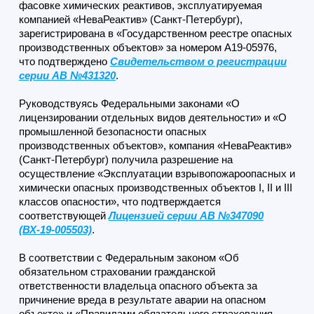
фасовке химических реактивов, эксплуатируемая
компанией «НеваРеактив» (Санкт-Петербург),
зарегистрирована в «Государственном реестре опасных
производственных объектов» за номером А19-05976,
что подтверждено
Свидетельством о регистрации
серии АВ №431320
.
Руководствуясь Федеральными законами «О
лицензировании отдельных видов деятельности» и «О
промышленной безопасности опасных
производственных объектов», компания «НеваРеактив»
(Санкт-Петербург) получила разрешение на
осуществление «Эксплуатации взрывопожароопасных и
химически опасных производственных объектов I, II и III
классов опасности», что подтверждается
соответствующей
Лицензией серии АВ №347090
(ВХ-19-005503)
.
В соответствии с Федеральным законом «Об
обязательном страховании гражданской
ответственности владельца опасного объекта за
причинение вреда в результате аварии на опасном
объекте» и «Правилами обязательного страхования