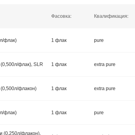
Фасовка:
Квалификация:
л/флак)
1 флак
pure
(0,500л/флак), SLR
1 флак
extra pure
(0,500л/флакон)
1 флак
extra pure
л/флак)
1 флак
pure
 (0,250л/флакон),