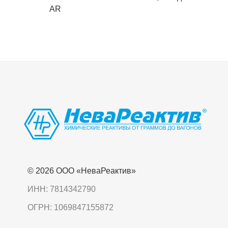
AR
© 2026 OOO «НеваРеактив»
ИНН: 7814342790
ОГРН: 1069847155872