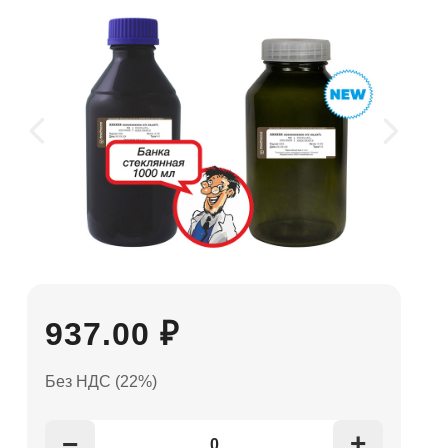
937.00 ₽
Без НДС (22%)
+
−