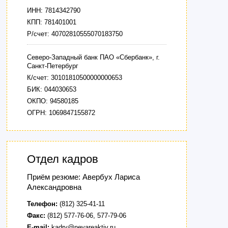
ИНН: 7814342790
КПП: 781401001
Р/счет: 40702810555070183750
Северо-Западный банк ПАО «Сбербанк», г.
Санкт-Петербург
К/счет: 30101810500000000653
БИК: 044030653
ОКПО: 94580185
ОГРН: 1069847155872
Отдел кадров
Приём резюме: Авербух Лариса
Александровна
Телефон:
(812) 325-41-11
Факс:
(812) 577-76-06, 577-79-06
E-mail:
kadry@nevareaktiv.ru