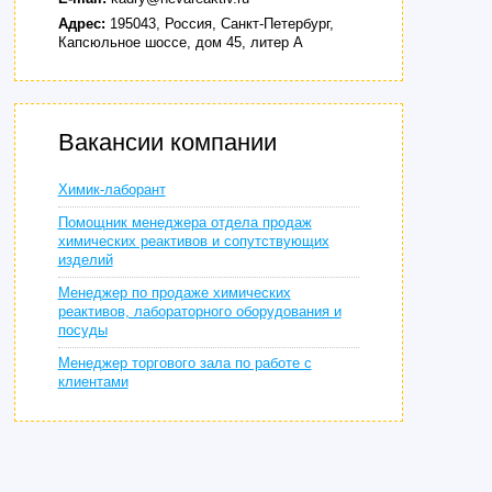
Адрес:
195043, Россия, Санкт-Петербург,
Капсюльное шоссе, дом 45, литер А
Вакансии компании
Химик-лаборант
Помощник менеджера отдела продаж
химических реактивов и сопутствующих
изделий
Менеджер по продаже химических
реактивов, лабораторного оборудования и
посуды
Менеджер торгового зала по работе с
клиентами