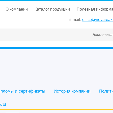
о компании
каталог продукции
полезная информ
E-mail:
office@nevareakt
Наименование, ГОСТ, ТУ, Г
пломы и сертификаты
История компании
Полит
уда