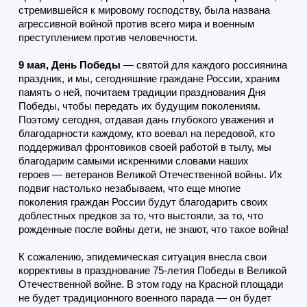
стремившейся к
мировому господству
,
была названа
агрессивной войной против всего мира и военным
преступлением против человечности.
9 мая, День Победы
— святой для каждого россиянина
праздник, и мы, сегодняшние граждане России, храним
память о ней, почитаем традиции празднования Дня
Победы, чтобы передать их будущим поколениям.
Поэтому сегодня, отдавая дань глубокого уважения и
благодарности каждому, кто воевал на передовой, кто
поддерживал фронтовиков своей работой в тылу, мы
благодарим самыми искренними словами наших
героев — ветеранов Великой Отечественной войны. Их
п
одвиг настолько незабываем, что еще многие
поколения граждан России будут благодарить своих
доблестных предков за то, что выстояли, за то, что
рожденные после войны дети, не знают, что такое война!
К сожалению, эпидемическая ситуация внесла свои
коррективы в празднование 75-летия Победы в Великой
Отечественной войне. В этом году на Красной площади
не будет традиционного военного парада — он будет