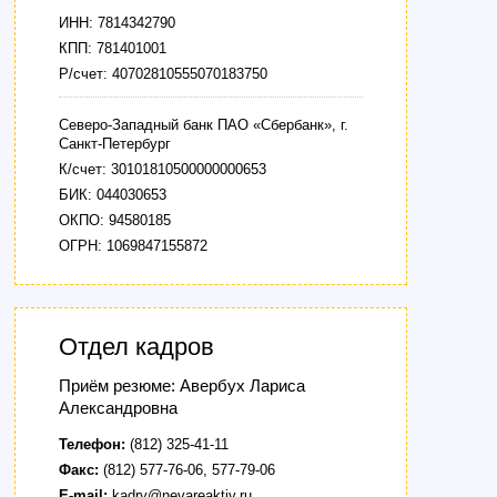
ИНН: 7814342790
КПП: 781401001
Р/счет: 40702810555070183750
Северо-Западный банк ПАО «Сбербанк», г.
Санкт-Петербург
К/счет: 30101810500000000653
БИК: 044030653
ОКПО: 94580185
ОГРН: 1069847155872
Отдел кадров
Приём резюме: Авербух Лариса
Александровна
Телефон:
(812) 325-41-11
Факс:
(812) 577-76-06, 577-79-06
E-mail:
kadry@nevareaktiv.ru