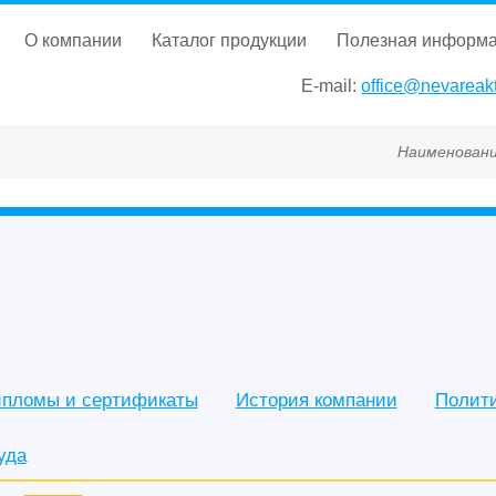
о компании
каталог продукции
полезная информ
E-mail:
office@nevareakt
Наименование, ГОСТ, ТУ, ГС
пломы и сертификаты
История компании
Полит
уда