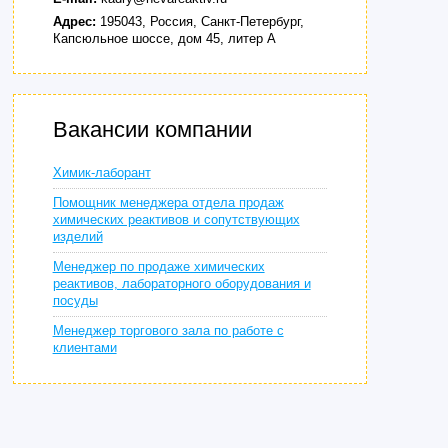
Адрес:
195043, Россия, Санкт-Петербург,
Капсюльное шоссе, дом 45, литер А
Вакансии компании
Химик-лаборант
Помощник менеджера отдела продаж
химических реактивов и сопутствующих
изделий
Менеджер по продаже химических
реактивов, лабораторного оборудования и
посуды
Менеджер торгового зала по работе с
клиентами