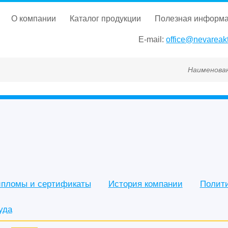
о компании
каталог продукции
полезная информ
E-mail:
office@nevareakt
Наименование, ГОСТ, ТУ, Г
пломы и сертификаты
История компании
Полит
уда