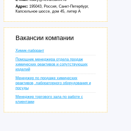
Адрес:
195043, Россия, Санкт-Петербург,
Капсюльное шоссе, дом 45, литер А
Вакансии компании
Химик-лаборант
Помощник менеджера отдела продаж
химических реактивов и сопутствующих
изделий
Менеджер по продаже химических
реактивов, лабораторного оборудования и
посуды
Менеджер торгового зала по работе с
клиентами