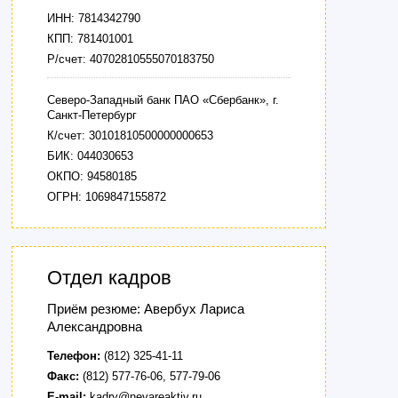
ИНН: 7814342790
КПП: 781401001
Р/счет: 40702810555070183750
Северо-Западный банк ПАО «Сбербанк», г.
Санкт-Петербург
К/счет: 30101810500000000653
БИК: 044030653
ОКПО: 94580185
ОГРН: 1069847155872
Отдел кадров
Приём резюме: Авербух Лариса
Александровна
Телефон:
(812) 325-41-11
Факс:
(812) 577-76-06, 577-79-06
E-mail:
kadry@nevareaktiv.ru