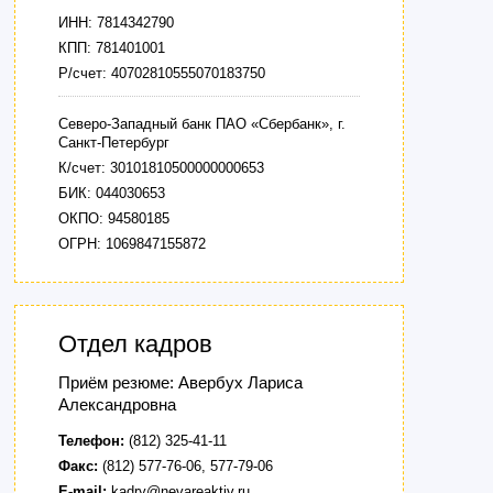
ИНН: 7814342790
КПП: 781401001
Р/счет: 40702810555070183750
Северо-Западный банк ПАО «Сбербанк», г.
Санкт-Петербург
К/счет: 30101810500000000653
БИК: 044030653
ОКПО: 94580185
ОГРН: 1069847155872
Отдел кадров
Приём резюме: Авербух Лариса
Александровна
Телефон:
(812) 325-41-11
Факс:
(812) 577-76-06, 577-79-06
E-mail:
kadry@nevareaktiv.ru