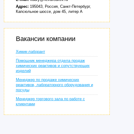
Адрес:
195043, Россия, Санкт-Петербург,
Капсюльное шоссе, дом 45, литер А
Вакансии компании
Химик-лаборант
Помощник менеджера отдела продаж
химических реактивов и сопутствующих
изделий
Менеджер по продаже химических
реактивов, лабораторного оборудования и
посуды
Менеджер торгового зала по работе с
клиентами