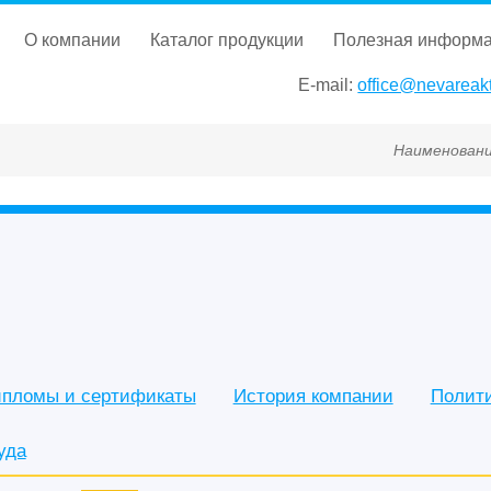
о компании
каталог продукции
полезная информ
E-mail:
office@nevareakt
Наименование, ГОСТ, ТУ, ГС
пломы и сертификаты
История компании
Полит
уда