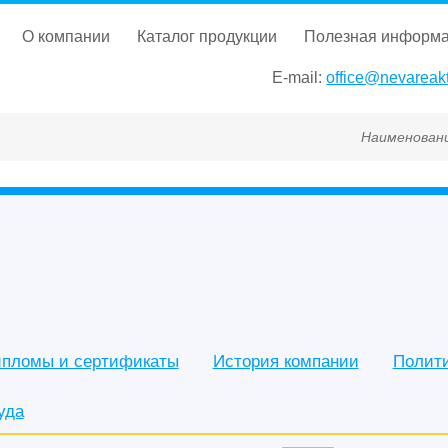
о компании
каталог продукции
полезная информ
E-mail:
office@nevareakt
Наименование, ГОСТ, ТУ, ГС
пломы и сертификаты
История компании
Полит
уда