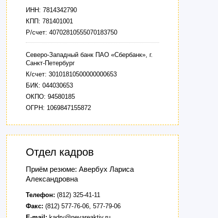
ИНН: 7814342790
КПП: 781401001
Р/счет: 40702810555070183750
Северо-Западный банк ПАО «Сбербанк», г.
Санкт-Петербург
К/счет: 30101810500000000653
БИК: 044030653
ОКПО: 94580185
ОГРН: 1069847155872
Отдел кадров
Приём резюме: Авербух Лариса
Александровна
Телефон:
(812) 325-41-11
Факс:
(812) 577-76-06, 577-79-06
E-mail:
kadry@nevareaktiv.ru