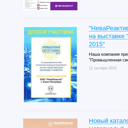
"НеваРеакти
на выставк
2015"
Наша компания при
"Промышленная све
12 октября 2015
Новый катало