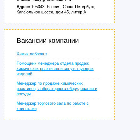
Адрес:
195043, Россия, Санкт-Петербург,
Капсюльное шоссе, дом 45, литер А
Вакансии компании
Химик-лаборант
Помощник менеджера отдела продаж
химических реактивов и сопутствующих
изделий
Менеджер по продаже химических
реактивов, лабораторного оборудования и
посуды
Менеджер торгового зала по работе с
клиентами