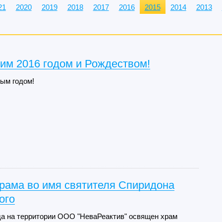
21
2020
2019
2018
2017
2016
2015
2014
2013
им 2016 годом и Рождеством!
ым годом!
рама во имя святителя Спиридона
ого
да на территории ООО "НеваРеактив" освящен храм