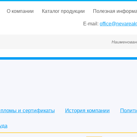
о компании
каталог продукции
полезная информ
E-mail:
office@nevareakt
Наименование, Г
пломы и сертификаты
История компании
Полит
уда