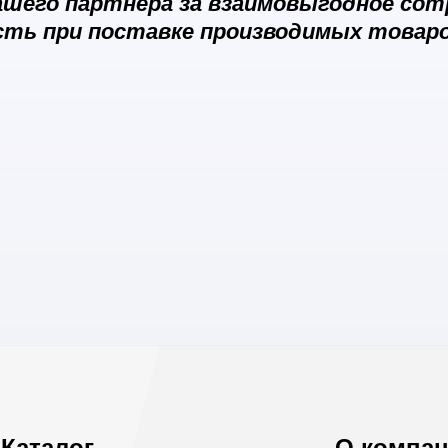
ашего партнёра за взаимовыгодное сот
сть при поставке производимых товаро
Каталог
О компа