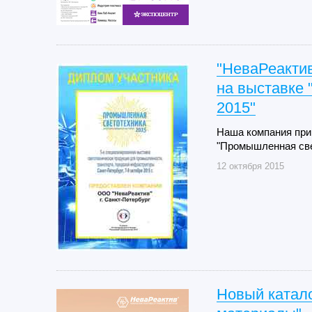
"НеваРеакти
на выставк
2015"
Наша компания при
"Промышленная све
12 октября 2015
Новый катало