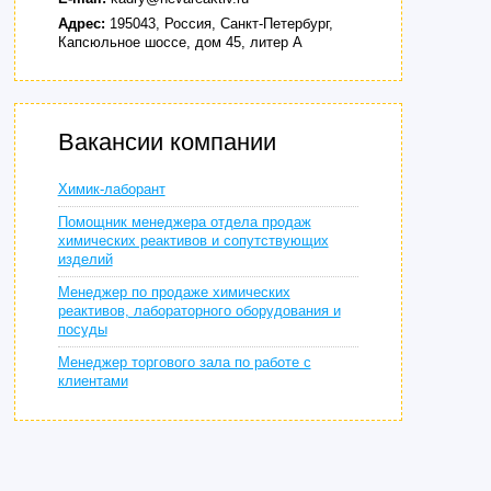
Адрес:
195043, Россия, Санкт-Петербург,
Капсюльное шоссе, дом 45, литер А
Вакансии компании
Химик-лаборант
Помощник менеджера отдела продаж
химических реактивов и сопутствующих
изделий
Менеджер по продаже химических
реактивов, лабораторного оборудования и
посуды
Менеджер торгового зала по работе с
клиентами