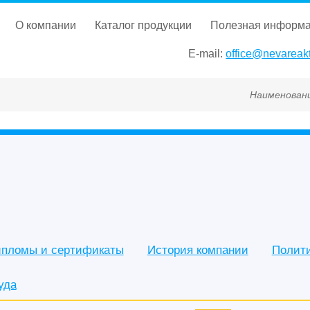
о компании
каталог продукции
полезная информ
E-mail:
office@nevareakt
Наименование, ГОСТ, ТУ, ГС
пломы и сертификаты
История компании
Полит
уда