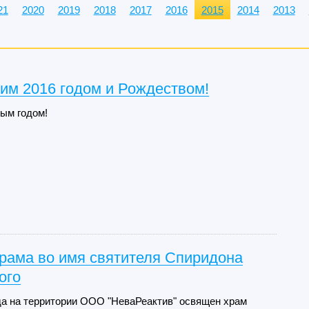
21
2020
2019
2018
2017
2016
2015
2014
2013
им 2016 годом и Рождеством!
ым годом!
рама во имя святителя Спиридона
ого
да на территории ООО "НеваРеактив" освящен храм