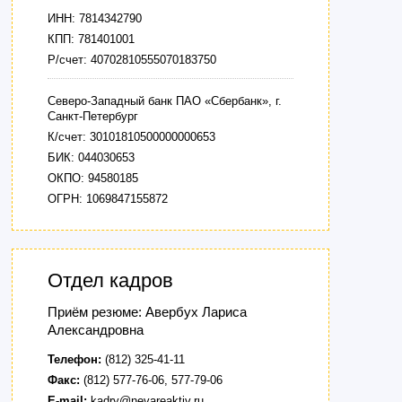
ИНН: 7814342790
КПП: 781401001
Р/счет: 40702810555070183750
Северо-Западный банк ПАО «Сбербанк», г.
Санкт-Петербург
К/счет: 30101810500000000653
БИК: 044030653
ОКПО: 94580185
ОГРН: 1069847155872
Отдел кадров
Приём резюме: Авербух Лариса
Александровна
Телефон:
(812) 325-41-11
Факс:
(812) 577-76-06, 577-79-06
E-mail:
kadry@nevareaktiv.ru