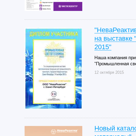
"НеваРеакти
на выставк
2015"
Наша компания при
"Промышленная све
12 октября 2015
Новый катало