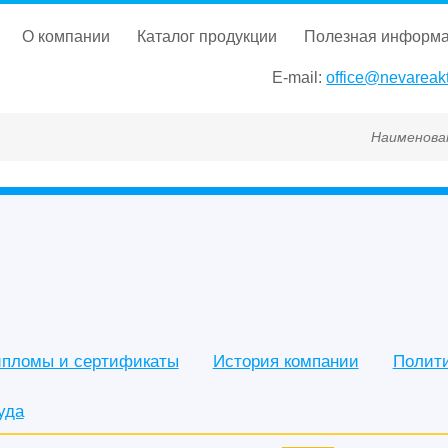
о компании
каталог продукции
полезная информ
E-mail:
office@nevareakt
Наименование, ГОСТ, ТУ, Г
пломы и сертификаты
История компании
Полит
уда