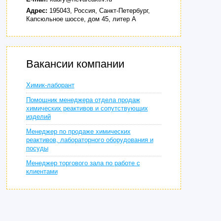
Адрес:
195043, Россия, Санкт-Петербург,
Капсюльное шоссе, дом 45, литер А
Вакансии компании
Химик-лаборант
Помощник менеджера отдела продаж
химических реактивов и сопутствующих
изделий
Менеджер по продаже химических
реактивов, лабораторного оборудования и
посуды
Менеджер торгового зала по работе с
клиентами