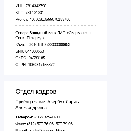
ИНН: 7814342790
КПП: 781401001
Р/счет: 40702810555070183750
Северо-Западный банк ПАО «Сбербанк», г.
Санкт-Петербург
К/счет: 30101810500000000653
БИК: 044030653
ОКПО: 94580185
ОГРН: 1069847155872
Отдел кадров
Приём резюме: Авербух Лариса
Александровна
Телефон:
(812) 325-41-11
Факс:
(812) 577-76-06, 577-79-06
E-mail:
kadry@nevareaktiv.ru