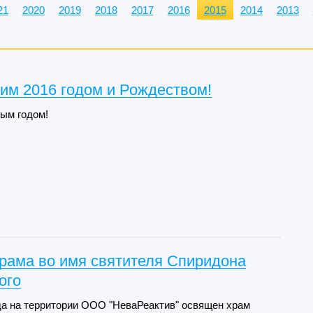
21
2020
2019
2018
2017
2016
2015
2014
2013
им 2016 годом и Рождеством!
ым годом!
рама во имя святителя Спиридона
ого
да на территории ООО "НеваРеактив" освящен храм