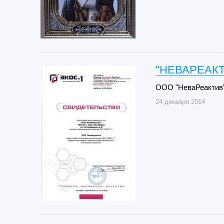
"НЕВАРЕАКТ
ООО "НеваРеактив"
24 декабря 2014