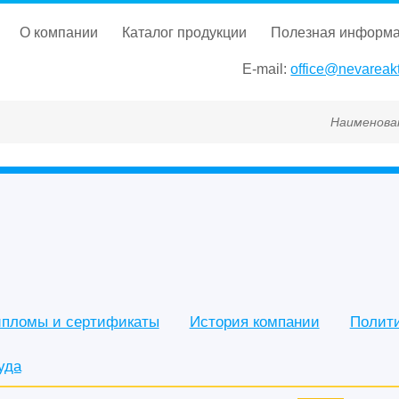
о компании
каталог продукции
полезная информ
E-mail:
office@nevareakt
Наименование, ГОСТ, ТУ, ГС
пломы и сертификаты
История компании
Полит
уда