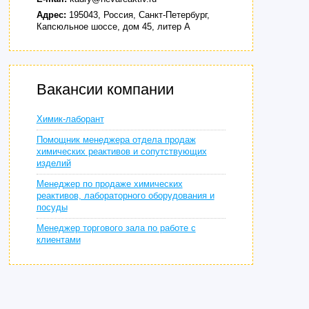
Адрес:
195043, Россия, Санкт-Петербург,
Капсюльное шоссе, дом 45, литер А
Вакансии компании
Химик-лаборант
Помощник менеджера отдела продаж
химических реактивов и сопутствующих
изделий
Менеджер по продаже химических
реактивов, лабораторного оборудования и
посуды
Менеджер торгового зала по работе с
клиентами