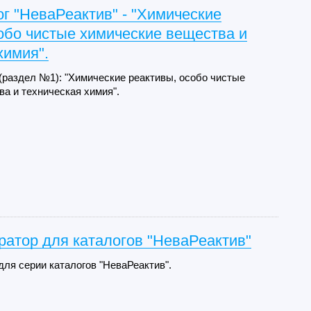
г "НеваРеактив" - "Химические
обо чистые химические вещества и
химия".
(раздел №1): "Химические реактивы, особо чистые
а и техническая химия".
ратор для каталогов "НеваРеактив"
для серии каталогов "НеваРеактив".