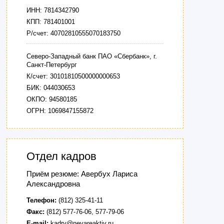
ИНН: 7814342790
КПП: 781401001
Р/счет: 40702810555070183750
Северо-Западный банк ПАО «Сбербанк», г.
Санкт-Петербург
К/счет: 30101810500000000653
БИК: 044030653
ОКПО: 94580185
ОГРН: 1069847155872
Отдел кадров
Приём резюме: Авербух Лариса
Александровна
Телефон:
(812) 325-41-11
Факс:
(812) 577-76-06, 577-79-06
E-mail:
kadry@nevareaktiv.ru