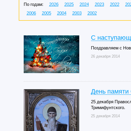
По годам:
2026
2025
2024
2023
2022
20
2006
2005
2004
2003
2002
С наступающ
Поздравляем с Нов
26 декабря 2014
День памяти
25 декабря Правос
Тримифунтского.
25 декабря 2014