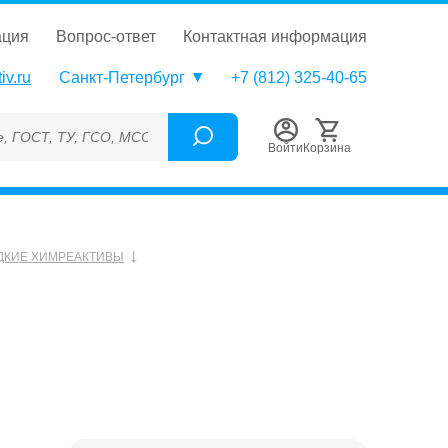
ация
вопрос-ответ
контактная информация
iv.ru
Санкт-Петербург
+7 (812) 325-40-65
ТУ, ГСО, МСО, ОСО, СОП, ГРСИ, Каталожный номер (Артикул), Т
Войти
Корзина
ДКИЕ ХИМРЕАКТИВЫ