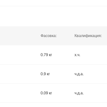
Фасовка:
Квалификация:
0.79 кг
х.ч.
0.9 кг
ч.д.а.
0.09 кг
ч.д.а.