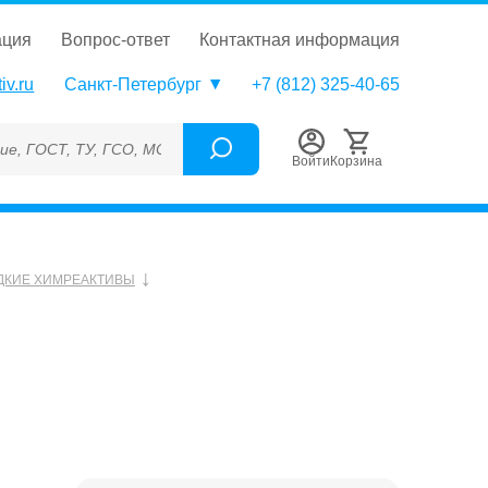
ация
вопрос-ответ
контактная информация
iv.ru
Санкт-Петербург
+7 (812) 325-40-65
, ТУ, ГСО, МСО, ОСО, СОП, ГРСИ, Каталожный номер (Артикул),
Войти
Корзина
ДКИЕ ХИМРЕАКТИВЫ