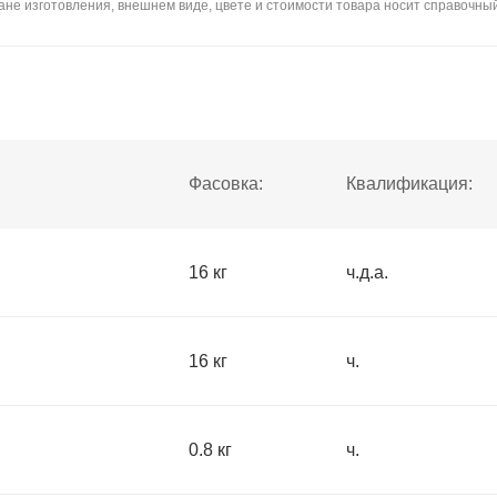
не изготовления, внешнем виде, цвете и стоимости товара носит справочный
Фасовка:
Квалификация:
16 кг
ч.д.а.
16 кг
ч.
0.8 кг
ч.