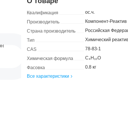
О товаре
ос.ч.
Квалификация
Компонент-Реактив
Производитель
Российская Федера
Страна производитель
Химический реакти
Тип
78-83-1
CAS
C₄H₁₀O
Химическая формула
0.8 кг
Фасовка
Все характеристики