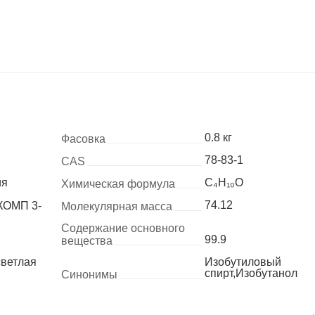
0.8 кг
Фасовка
78-83-1
CAS
ия
C₄H₁₀O
Химическая формула
74.12
КОМП 3-
Молекулярная масса
Содержание основного
99.9
вещества
светлая
Изобутиловый
спирт,Изобутанол
Синонимы