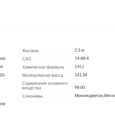
2.3 кг
Фасовка
ия)
74-88-4
CAS
ия
CH₃I
Химическая формула
141.94
20-
Молекулярная масса
Содержание основного
99.00
вещества
Моноиодметан,Мети
Синонимы
еля