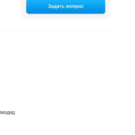
Задать вопрос
лиодид