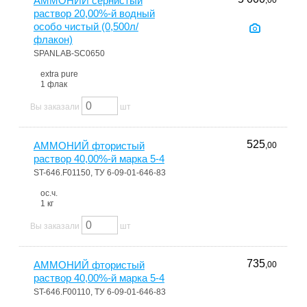
АММОНИЙ сернистый
,00
раствор 20,00%-й водный
особо чистый (0,500л/
флакон)
SPANLAB-SC0650
extra pure
1 флак
Вы заказали
шт
525
АММОНИЙ фтористый
,00
раствор 40,00%-й марка 5-4
ST-646.F01150, ТУ 6-09-01-646-83
ос.ч.
1 кг
Вы заказали
шт
735
АММОНИЙ фтористый
,00
раствор 40,00%-й марка 5-4
ST-646.F00110, ТУ 6-09-01-646-83