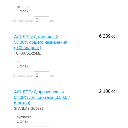
extra pure
1 флак
Вы заказали
шт
6 239
АЛЬДЕГИД масляный
,00
98,00% общего назначения
(0.025л/флак)
TCI-B0751-25ML
l.r.
1 флак
Вы заказали
шт
2 100
АЛЬДЕГИД пропионовый
,00
98,00% для синтеза (0,500л/
флакон)
SPANLAB-SC0381
synthesis
1 флак