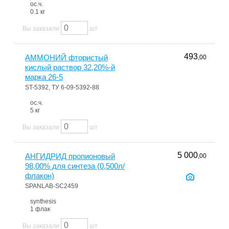
ос.ч.
0.1 кг
Вы заказали
шт
493
АММОНИЙ фтористый
,00
кислый раствор 32,20%-й
марка 26-5
ST-5392, ТУ 6-09-5392-88
ос.ч.
5 кг
Вы заказали
шт
5 000
АНГИДРИД пропионовый
,00
98,00% для синтеза (0,500л/
флакон)
SPANLAB-SC2459
synthesis
1 флак
Вы заказали
шт