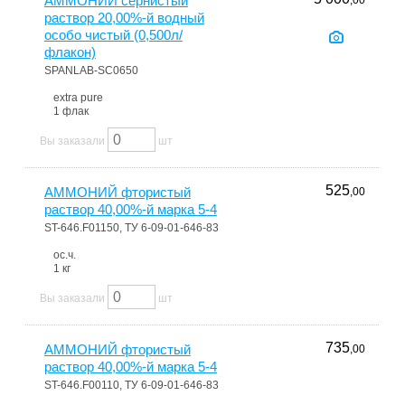
АММОНИЙ сернистый
,00
раствор 20,00%-й водный
особо чистый (0,500л/
флакон)
SPANLAB-SC0650
extra pure
1 флак
Вы заказали
шт
525
АММОНИЙ фтористый
,00
раствор 40,00%-й марка 5-4
ST-646.F01150, ТУ 6-09-01-646-83
ос.ч.
1 кг
Вы заказали
шт
735
АММОНИЙ фтористый
,00
раствор 40,00%-й марка 5-4
ST-646.F00110, ТУ 6-09-01-646-83