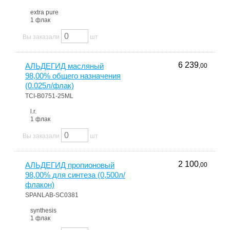
extra pure
1 флак
Вы заказали
шт
6 239
АЛЬДЕГИД масляный
,00
98,00% общего назначения
(0.025л/флак)
TCI-B0751-25ML
l.r.
1 флак
Вы заказали
шт
2 100
АЛЬДЕГИД пропионовый
,00
98,00% для синтеза (0,500л/
флакон)
SPANLAB-SC0381
synthesis
1 флак