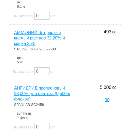
ос.ч.
0.1 кг
Вы заказали
шт
493
АММОНИЙ фтористый
,00
кислый раствор 32,20%-й
марка 26-5
ST-5392, ТУ 6-09-5392-88
ос.ч.
5 кг
Вы заказали
шт
5 000
АНГИДРИД пропионовый
,00
98,00% для синтеза (0,500л/
флакон)
SPANLAB-SC2459
synthesis
1 флак
Вы заказали
шт