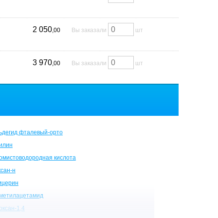
2 050
,00
Вы заказали
шт
3 970
,00
Вы заказали
шт
ьдегид фталевый-орто
илин
омистоводородная кислота
ксан-н
ицерин
метилацетамид
оксан-1,4