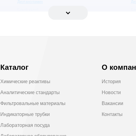
Диэтаноламин
Ди
Едкий калий
Ед
Изооктан
Из
Метил йодистый
Ме
Метилацетат
Ме
Молочная кислота
Мо
Н-нонан
Ни
Ортофосфорная кислота
Па
Перекись водорода
Пе
Каталог
О компа
Пиридин
По
Пропиленгликоль
Пр
Химические реактивы
История
Сероуглерод
Ст
Аналитические стандарты
Новости
Тетраэтоксисилан
Ти
Фильтровальные материалы
Вакансии
Трифторуксусный ангидрид
Тр
Углерод 4-х хлористый
Фо
Индикаторные трубки
Контакты
Хлористое олово
Хл
Лабораторная посуда
Хлороформ
Ци