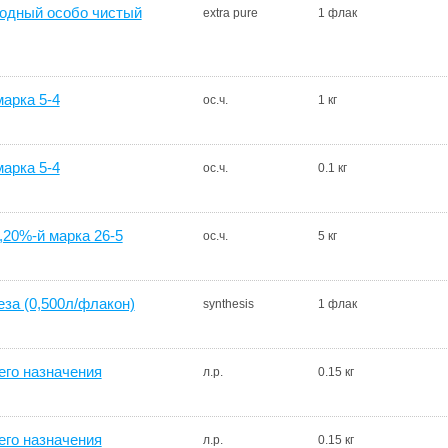
одный особо чистый
extra pure
1 флак
арка 5-4
ос.ч.
1 кг
арка 5-4
ос.ч.
0.1 кг
20%-й марка 26-5
ос.ч.
5 кг
за (0,500л/флакон)
synthesis
1 флак
го назначения
л.р.
0.15 кг
го назначения
л.р.
0.15 кг