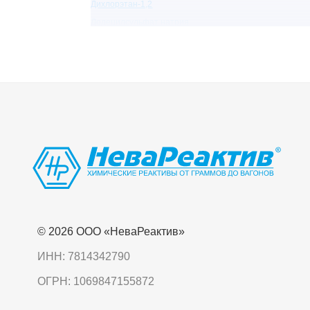
Дихлорэтан-1,2
Додецилсульфат натрия
Изобутиловый спирт
Ксилол-орто
Метилат натрия
Метилцеллозольв
Муравьиная кислота
Олеиновая кислота
Пентан-н
Петролейный эфир
Полиэтиленгликоль
Резорцин
Тетрахлорэтан
© 2026 OOO «НеваРеактив»
Тиофен
ИНН: 7814342790
Триэтиламин
Хлорбензол
ОГРН: 1069847155872
Хлорная кислота