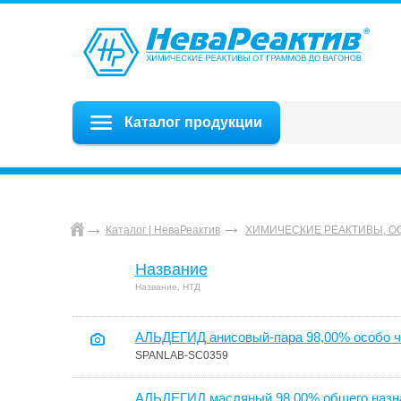
Каталог продукции
Каталог | НеваРеактив
ХИМИЧЕСКИЕ РЕАКТИВЫ, О
Название
Название, НТД
АЛЬДЕГИД анисовый-пара 98,00% особо ч
SPANLAB-SC0359
АЛЬДЕГИД масляный 98,00% общего назна