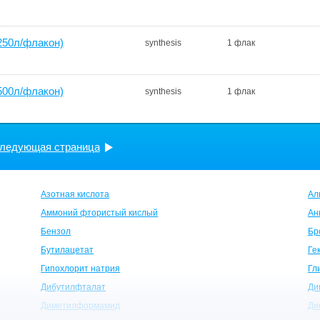
250л/флакон)
synthesis
1 флак
500л/флакон)
synthesis
1 флак
ледующая страница
Азотная кислота
Ал
Аммоний фтористый кислый
Ан
Бензол
Бр
Бутилацетат
Ге
Гипохлорит натрия
Гл
Дибутилфталат
Ди
Диметилформамид
Ди