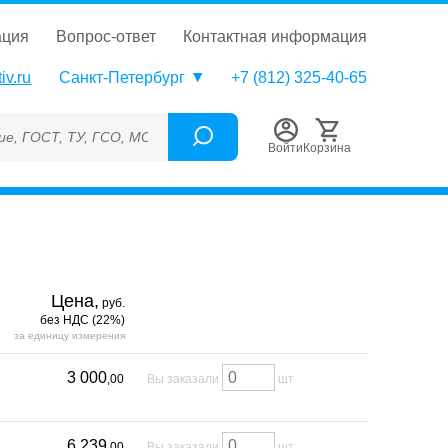
ация
вопрос-ответ
контактная информация
iv.ru
Санкт-Петербург
+7 (812) 325-40-65
, ГСО, МСО, ОСО, СОП, ГРСИ, Каталожный номер (Артикул), Тор
Войти
Корзина
Цена,
руб.
без НДС (22%)
за единицу измерения
3 000
,00
Вы заказали
шт
6 239
,00
Вы заказали
шт