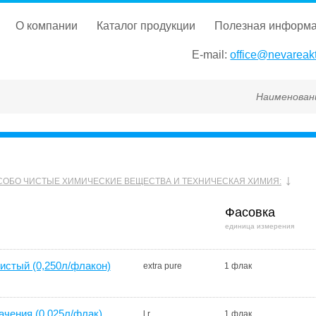
о компании
каталог продукции
полезная информ
E-mail:
office@nevareakt
Наименование, ГОСТ, ТУ
СОБО ЧИСТЫЕ ХИМИЧЕСКИЕ ВЕЩЕСТВА И ТЕХНИЧЕСКАЯ ХИМИЯ:
Фасовка
единица измерения
истый (0,250л/флакон)
extra pure
1 флак
чения (0.025л/флак)
l.r.
1 флак