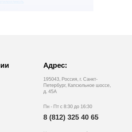
этиленгликоль
кий натрий
опропиловый спирт
тил-1-пирролидон-2
тилизобутилкетон
ноэтаноламин
кель сульфаминовокислый
рафин
рхлорэтилен
нии
Адрес:
лисорбат
опиловый спирт
195043, Россия, г. Санкт-
Петербург, Капсюльное шоссе,
ирол
д. 45А
огликолевая кислота
ихлорэтилен
Пн - Пт с 8:30 до 16:30
рмалин
8 (812) 325 40 65
ористый метилен
клогексан