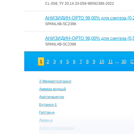
CL-058, ТУ 20.14.33-058-98592386-2022
АНИЗИДИН-ОРТО 98,00% для синтеза (0,
SPANLAB-SC2386
АНИЗИДИН-ОРТО 98,00% для синтеза (0,
SPANLAB-SC2386
1
2
3
4
5
6
7
8
9
10
11
...
30
С
2-Меркаптоэтанол
Аммиак водный
Ацетилацетон
Бутанол-1
Гептан-н
Декан-н
Диметилсульфоксид