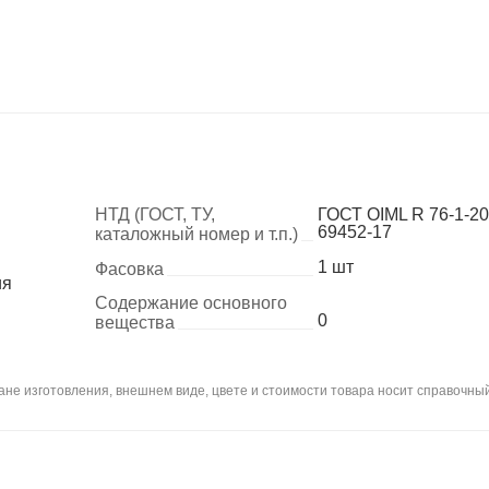
НТД (ГОСТ, ТУ,
ГОСТ OIML R 76-1-2
69452-17
каталожный номер и т.п.)
1 шт
Фасовка
ия
Содержание основного
0
вещества
не изготовления, внешнем виде, цвете и стоимости товара носит справочный