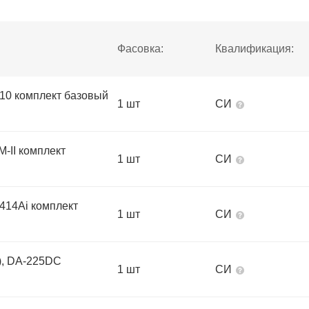
Фасовка:
Квалификация:
310 комплект базовый
1 шт
СИ
М-II комплект
1 шт
СИ
-414Ai комплект
1 шт
СИ
I), DA-225DС
1 шт
СИ