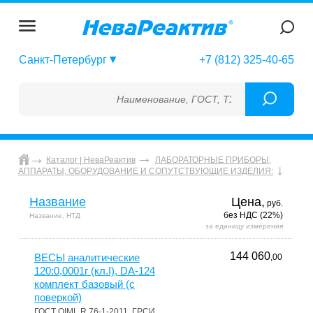
Санкт-Петербург
+7 (812) 325-40-65
Наименование, ГОСТ, ТУ, ГСО, МСО, ОСО, СОП
Каталог | НеваРеактив
ЛАБОРАТОРНЫЕ ПРИБОРЫ,
АППАРАТЫ, ОБОРУДОВАНИЕ И СОПУТСТВУЮЩИЕ ИЗДЕЛИЯ:
Название
Цена,
руб.
без НДС (22%)
Название, НТД
за единицу измерения
144 060
ВЕСЫ аналитические
,00
120:0,0001г (кл.I), DA-124
комплект базовый (с
поверкой)
ГОСТ OIML R 76-1-2011, ГРСИ