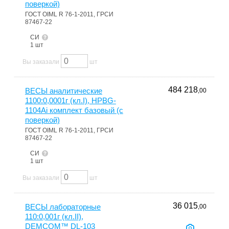
поверкой)
ГОСТ OIML R 76-1-2011, ГРСИ
87467-22
СИ
1 шт
Вы заказали
шт
484 218
ВЕСЫ аналитические
,00
1100:0,0001г (кл.I), HPBG-
1104Ai комплект базовый (с
поверкой)
ГОСТ OIML R 76-1-2011, ГРСИ
87467-22
СИ
1 шт
Вы заказали
шт
36 015
ВЕСЫ лабораторные
,00
110:0,001г (кл.II),
DEMCOM™ DL-103