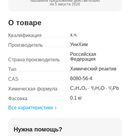
Указанное предложение действительно
на 5 августа 2026
О товаре
х.ч.
Квалификация
УниХим
Производитель
Российская
Федерация
Страна производитель
Химический реактив
Тип
6080-56-4
CAS
C₂H₄O₂ · ³/₂H₂O · ¹/₂Pb
Химическая формула
0.1 кг
Фасовка
Все характеристики
Нужна помощь?