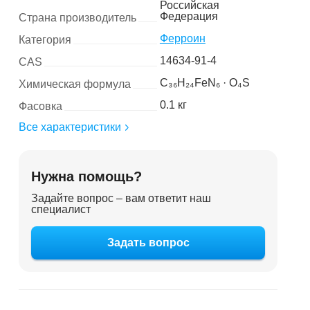
Российская
Федерация
Страна производитель
Ферроин
Категория
14634-91-4
CAS
C₃₆H₂₄FeN₆ · O₄S
Химическая формула
0.1 кг
Фасовка
Все характеристики
Нужна помощь?
Задайте вопрос – вам ответит наш
специалист
Задать вопрос