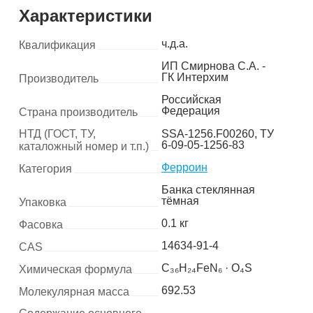
Характеристики
ч.д.а.
Квалификация
ИП Смирнова С.А. -
ГК Интерхим
Производитель
Российская
Федерация
Страна производитель
НТД (ГОСТ, ТУ,
SSA-1256.F00260, ТУ
6-09-05-1256-83
каталожный номер и т.п.)
Ферроин
Категория
Банка стеклянная
тёмная
Упаковка
0.1 кг
Фасовка
14634-91-4
CAS
C₃₆H₂₄FeN₆ · O₄S
Химическая формула
692.53
Молекулярная масса