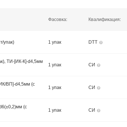
Фасовка:
Квалификация:
т/упак)
1 упак
DTT
к), ТИ-[ИК-К]-d4,5мм
1 упак
СИ
[ИК/ВП]-d4,5мм (с
1 упак
СИ
d6(±0,2)мм (с
1 упак
СИ