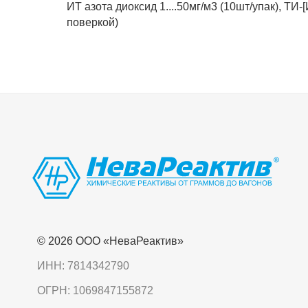
ИТ азота диоксид 1....50мг/м3 (10шт/упак), ТИ-[
поверкой)
© 2026 OOO «НеваРеактив»
ИНН: 7814342790
ОГРН: 1069847155872