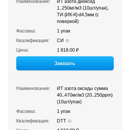
Наименование:
ИТ азота диоксид
1..250мг/м3 (10шт/упак),
ТИ-[ИК-К]-d4,5мм (с
поверкой)
Фасовка:
1 упак
Квалификация:
СИ
Цена:
1 818.00 ₽
Заказать
Наименование:
ИТ азота оксиды сумма
40..470мг/м3 (20..250ppm)
(10шт/упак)
Фасовка:
1 упак
Квалификация:
DTT