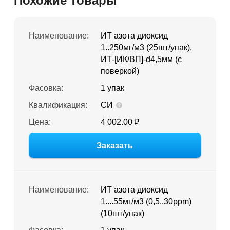
Похожие товары
Наименование:
ИТ азота диоксид
1..250мг/м3 (25шт/упак),
ИТ-[ИК/ВП]-d4,5мм (с
поверкой)
Фасовка:
1 упак
Квалификация:
СИ
Цена:
4 002.00 ₽
Заказать
Наименование:
ИТ азота диоксид
1....55мг/м3 (0,5..30ppm)
(10шт/упак)