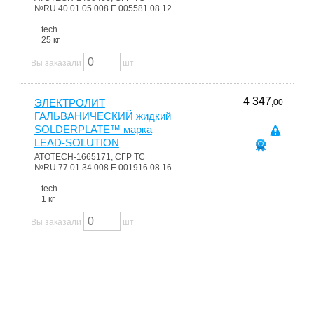
№RU.40.01.05.008.E.005581.08.12
tech.
25 кг
Вы заказали
шт
4 347
ЭЛЕКТРОЛИТ
,00
ГАЛЬВАНИЧЕСКИЙ жидкий
SOLDERPLATE™ марка
LEAD-SOLUTION
ATOTECH-1665171, СГР ТС
№RU.77.01.34.008.E.001916.08.16
tech.
1 кг
Вы заказали
шт