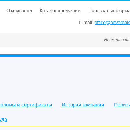
о компании
каталог продукции
полезная информ
E-mail:
office@nevareakt
Наименование, ГОСТ, ТУ, ГСО
пломы и сертификаты
История компании
Полит
уда