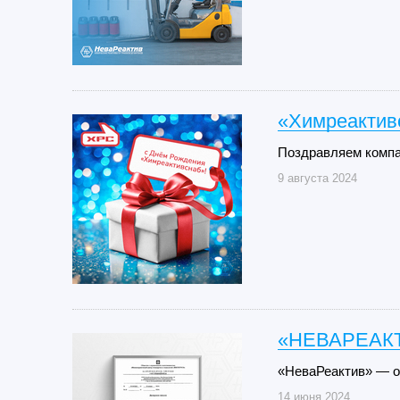
«Химреактив
Поздравляем компа
9 августа 2024
«НЕВАРЕАК
«НеваРеактив» — 
14 июня 2024