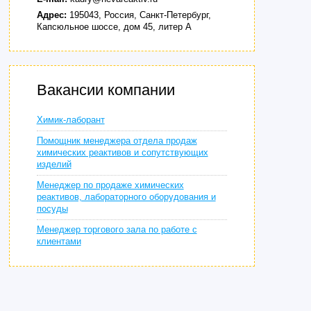
Адрес:
195043, Россия, Санкт-Петербург,
Капсюльное шоссе, дом 45, литер А
Вакансии компании
Химик-лаборант
Помощник менеджера отдела продаж
химических реактивов и сопутствующих
изделий
Менеджер по продаже химических
реактивов, лабораторного оборудования и
посуды
Менеджер торгового зала по работе с
клиентами