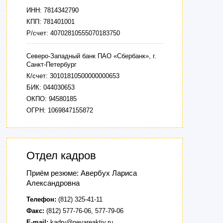
ИНН: 7814342790
КПП: 781401001
Р/счет: 40702810555070183750
Северо-Западный банк ПАО «Сбербанк», г.
Санкт-Петербург
К/счет: 30101810500000000653
БИК: 044030653
ОКПО: 94580185
ОГРН: 1069847155872
Отдел кадров
Приём резюме: Авербух Лариса
Александровна
Телефон:
(812) 325-41-11
Факс:
(812) 577-76-06, 577-79-06
E-mail:
kadry@nevareaktiv.ru