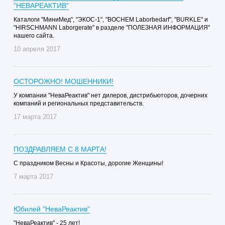
"НЕВАРЕАКТИВ"
Каталоги "МиниМед", "ЭКОС-1", "BOCHEM Laborbedarf", "BURKLE" и
"HIRSCHMANN Laborgerate" в разделе "ПОЛЕЗНАЯ ИНФОРМАЦИЯ"
нашего сайта.
10 апреля 2017
ОСТОРОЖНО! МОШЕННИКИ!
У компании "НеваРеактив" нет дилеров, дистрибьюторов, дочерних
компаний и региональных представительств.
17 марта 2017
ПОЗДРАВЛЯЕМ С 8 МАРТА!
С праздником Весны и Красоты, дорогие Женщины!
7 марта 2017
Юбилей "НеваРеактив"
"НеваРеактив" - 25 лет!