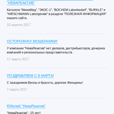
"НЕВАРЕАКТИВ"
Каталоги "МиниМед", "ЭКОС-1", "BOCHEM Laborbedarf", "BURKLE" и
"HIRSCHMANN Laborgerate" в разделе "ПОЛЕЗНАЯ ИНФОРМАЦИЯ"
нашего сайта.
10 апреля 2017
ОСТОРОЖНО! МОШЕННИКИ!
У компании "НеваРеактив" нет дилеров, дистрибьюторов, дочерних
компаний и региональных представительств.
17 марта 2017
ПОЗДРАВЛЯЕМ С 8 МАРТА!
С праздником Весны и Красоты, дорогие Женщины!
7 марта 2017
Юбилей "НеваРеактив"
"НеваРеактив" - 25 лет!