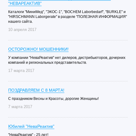
"НЕВАРЕАКТИВ"
Каталоги "МиниМед", "ЭКОС-1", "BOCHEM Laborbedarf", "BURKLE" и
"HIRSCHMANN Laborgerate" в разделе "ПОЛЕЗНАЯ ИНФОРМАЦИЯ"
нашего сайта.
10 апреля 2017
ОСТОРОЖНО! МОШЕННИКИ!
У компании "НеваРеактив" нет дилеров, дистрибьюторов, дочерних
компаний и региональных представительств.
17 марта 2017
ПОЗДРАВЛЯЕМ С 8 МАРТА!
С праздником Весны и Красоты, дорогие Женщины!
7 марта 2017
Юбилей "НеваРеактив"
"НеваРеактив" - 25 лет!