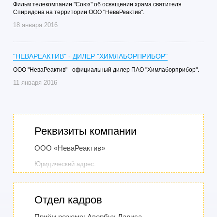
Фильм телекомпании "Союз" об освящении храма святителя
Спиридона на территории ООО "НеваРеактив".
18 января 2016
"НЕВАРЕАКТИВ" - ДИЛЕР "ХИМЛАБОРПРИБОР"
ООО "НеваРеактив" - официальный дилер ПАО "Химлаборприбор".
11 января 2016
Реквизиты компании
ООО «НеваРеактив»
Юридический адрес:
197183, Россия, Санкт-Петербург, ул.
Сестрорецкая, дом 8, литер А, помещение 19-Н
Отдел кадров
Фактический, почтовый адрес:
Приём резюме: Авербух Лариса
195043, Россия, Санкт-Петербург, Капсюльное