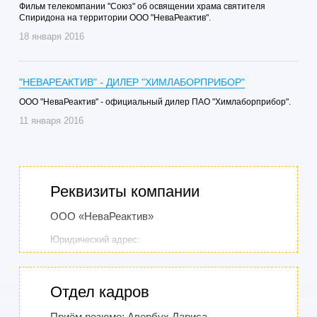
Фильм телекомпании "Союз" об освящении храма святителя
Спиридона на территории ООО "НеваРеактив".
18 января 2016
"НЕВАРЕАКТИВ" - ДИЛЕР "ХИМЛАБОРПРИБОР"
ООО "НеваРеактив" - официальный дилер ПАО "Химлаборприбор".
11 января 2016
Реквизиты компании
ООО «НеваРеактив»
Юридический адрес:
197183, Россия, Санкт-Петербург, ул.
Сестрорецкая, дом 8, литер А, помещение 19-Н
Отдел кадров
Фактический, почтовый адрес:
Приём резюме: Авербух Лариса
195043, Россия, Санкт-Петербург, Капсюльное