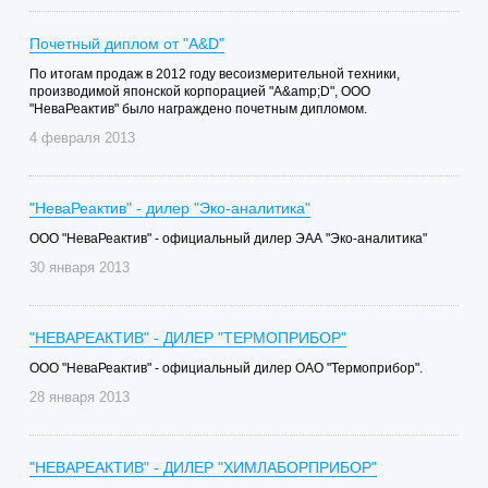
Почетный диплом от "А&D"
По итогам продаж в 2012 году весоизмерительной техники,
производимой японской корпорацией "A&amp;D", ООО
"НеваРеактив" было награждено почетным дипломом.
4 февраля 2013
"НеваРеактив" - дилер "Эко-аналитика"
ООО "НеваРеактив" - официальный дилер ЭАА "Эко-аналитика"
30 января 2013
"НЕВАРЕАКТИВ" - ДИЛЕР "ТЕРМОПРИБОР"
ООО "НеваРеактив" - официальный дилер ОАО "Термоприбор".
28 января 2013
"НЕВАРЕАКТИВ" - ДИЛЕР "ХИМЛАБОРПРИБОР"