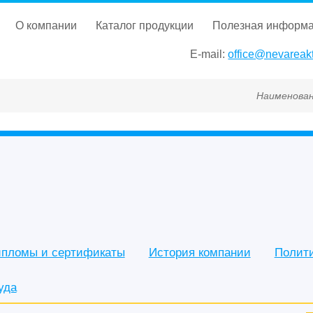
о компании
каталог продукции
полезная информ
E-mail:
office@nevareakt
Наименование, ГОСТ, ТУ, Г
пломы и сертификаты
История компании
Полит
уда