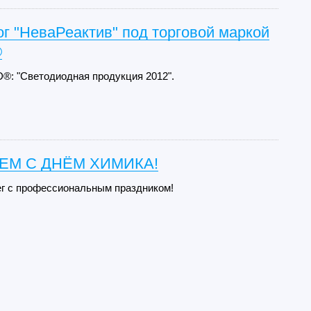
г "НеваРеактив" под торговой маркой
®
®: "Светодиодная продукция 2012".
ЕМ С ДНЁМ ХИМИКА!
г с профессиональным праздником!