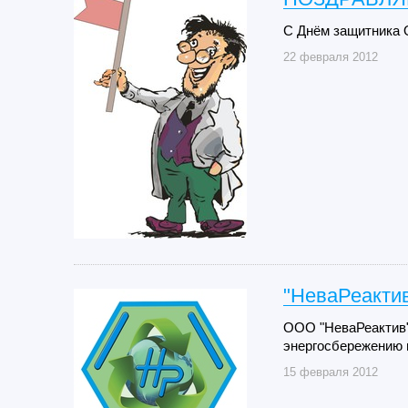
C Днём защитника 
22 февраля 2012
"НеваРеактив
ООО "НеваРеактив"
энергосбережению 
15 февраля 2012