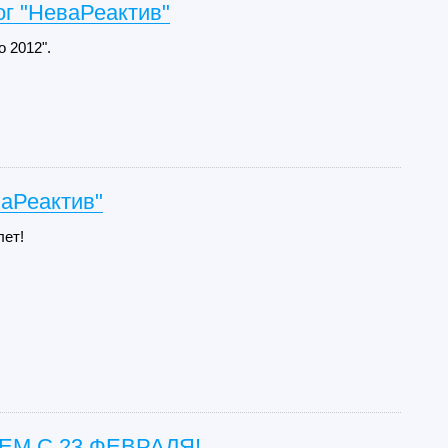
г "НеваРеактив"
о 2012".
аРеактив"
лет!
М С 23 ФЕВРАЛЯ!