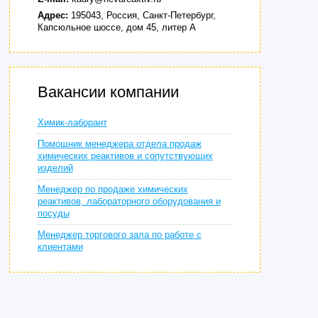
Адрес:
195043, Россия, Санкт-Петербург,
Капсюльное шоссе, дом 45, литер А
Вакансии компании
Химик-лаборант
Помощник менеджера отдела продаж
химических реактивов и сопутствующих
изделий
Менеджер по продаже химических
реактивов, лабораторного оборудования и
посуды
Менеджер торгового зала по работе с
клиентами