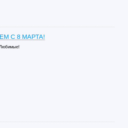
М С 8 МАРТА!
 Любимые!