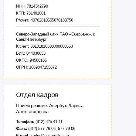
ИНН: 7814342790
КПП: 781401001
Р/счет: 40702810555070183750
Северо-Западный банк ПАО «Сбербанк», г.
Санкт-Петербург
К/счет: 30101810500000000653
БИК: 044030653
ОКПО: 94580185
ОГРН: 1069847155872
Отдел кадров
Приём резюме: Авербух Лариса
Александровна
Телефон:
(812) 325-41-11
Факс:
(812) 577-76-06, 577-79-06
E-mail:
kadry@nevareaktiv.ru