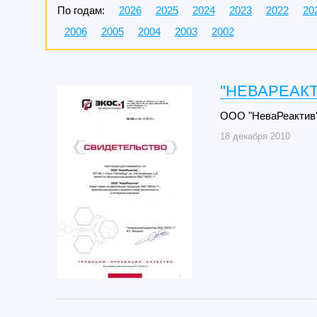
По годам:
2026
2025
2024
2023
2022
20
2006
2005
2004
2003
2002
"НЕВАРЕАКТ
ООО "НеваРеактив"
18 декабря 2010