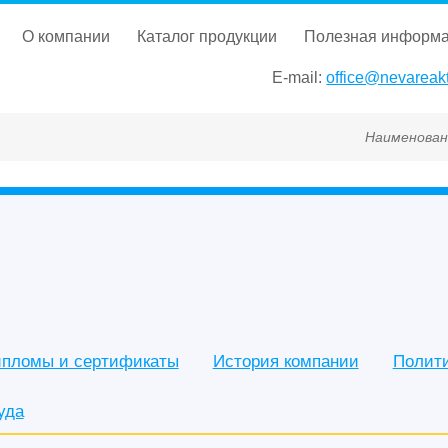
о компании
каталог продукции
полезная информ
E-mail:
office@nevareakt
Наименование, ГОСТ, ТУ
пломы и сертификаты
История компании
Полит
уда