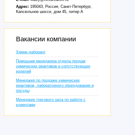
Адрес:
195043, Россия, Санкт-Петербург,
Капсюльное шоссе, дом 45, литер А
Вакансии компании
Химик-лаборант
Помощник менеджера отдела продаж
химических реактивов и сопутствующих
изделий
Менеджер по продаже химических
реактивов, лабораторного оборудования и
посуды
Менеджер торгового зала по работе с
клиентами