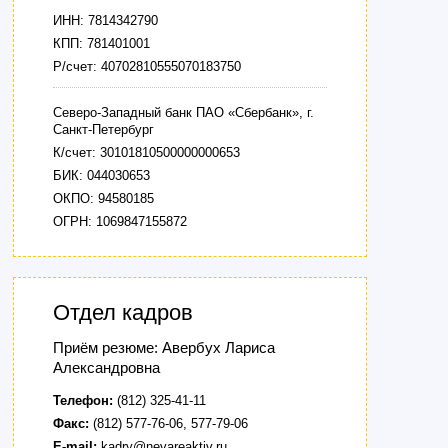
ИНН: 7814342790
КПП: 781401001
Р/счет: 40702810555070183750
Северо-Западный банк ПАО «Сбербанк», г.
Санкт-Петербург
К/счет: 30101810500000000653
БИК: 044030653
ОКПО: 94580185
ОГРН: 1069847155872
Отдел кадров
Приём резюме: Авербух Лариса
Александровна
Телефон:
(812) 325-41-11
Факс:
(812) 577-76-06, 577-79-06
E-mail:
kadry@nevareaktiv.ru