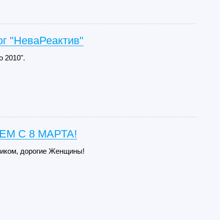
г "НеваРеактив"
о 2010".
М С 8 МАРТА!
иком, дорогие Женщины!