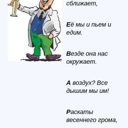
сближает,
Е
ё мы и пьем и
едим.
В
езде она нас
окружает.
А
воздух? Все
дышим мы им!
Р
аскаты
весеннего грома,