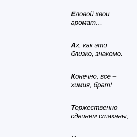
Е
ловой хвои
аромат…
А
х, как это
близко, знакомо.
К
онечно, все –
химия, брат!
Т
оржественно
сдвинем стаканы,