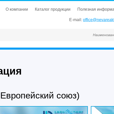
о компании
каталог продукции
полезная информ
E-mail:
office@nevareakt
Наименование, ГОСТ, ТУ, Г
ация
(Европейский союз)