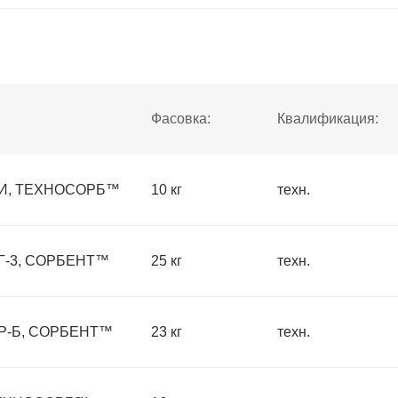
Фасовка:
Квалификация:
ФИ, ТЕХНОСОРБ™
10 кг
техн.
АГ-3, СОРБЕНТ™
25 кг
техн.
АР-Б, СОРБЕНТ™
23 кг
техн.