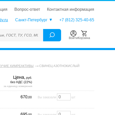
ация
вопрос-ответ
контактная информация
iv.ru
Санкт-Петербург
+7 (812) 325-40-65
У, ГСО, МСО, ОСО, СОП, ГРСИ, Каталожный номер (Артикул), То
Войти
Корзина
СВИНЕЦ АЗОТНОКИСЛЫЙ
УЧИЕ ХИМРЕАКТИВЫ
Цена,
руб.
без НДС (22%)
за единицу измерения
670
,00
Вы заказали
шт
695
,00
Вы заказали
шт