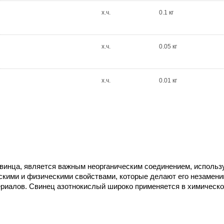
х.ч.
0.1 кг
х.ч.
0.05 кг
х.ч.
0.01 кг
 свинца, является важным неорганическим соединением, испол
скими и физическими свойствами, которые делают его незамени
ериалов. Свинец азотнокислый широко применяется в химическо