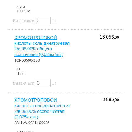
ч.д.а.
0.005 кг
Вы заказали
шт
16 056
ХРОМОТРОПОВОЙ
,00
кислоты соль динатриевая
2/в 98,00% общего
назначения (0,025кг/шт)
TCI-D0596-25G
l.r.
1 шт
Вы заказали
шт
3 885
ХРОМОТРОПОВОЙ
,00
кислоты соль динатриевая
2/в 98,00% особо чистая
(0,025кг/шт)
PALLAV-00811,00025
extra pure